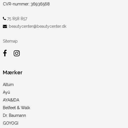
CVR-nummer
:
36936568
75 858 857
:
beautycenter@beautycenter.dk
Sitemap
Mærker
Altum
Ayû
AYA&IDA
Belfeet & Walk
Dr. Baumann
GOYOGI