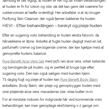
Samtidig er det vigtigt, at huden er ren og tør inden behandlingen,
at huden er fri for lotion og olie, da det kan gøre det sværere for
sukkervoksen at hæfte ordentligt. Her anbefaler vi at du bruger
Purifying Skin Cleanser, der også fjerner bakterier fra huden.
HEVI - Efter behandlingen – beskyt og pleje huden
Efter en sugaring voks behandling er huden ekstra følsom, da
hårsækkene er åbne. Anbefal at fugte huden dagligt med en let,
parfumefri creme og beroligende creme, der kan hjælpe med at
genoprette hudens balance.
Pure Benefit Aloe Vera Gel
med 95% ren aloe vera, virker kølende
og beroligende på huden, og er perfekt at bruge lige efter
sugaring voks. Den kan også sælges med kunden hjem.
Til daglig fugt og pleje af huden kan
Pure Benefit Body Balm
anbefales. Body Balm, der pleje og genopbygger huden med
sine plejende aloe vera, macadamia olie, shea butter m.m.
For at mindske risikoen for indgroede hår ved kommende voks
behandlinger, kan man genoptage eksfoliering 1-2 gange om