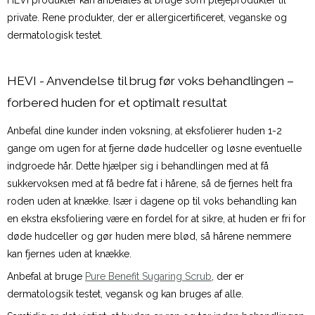
HEVI produkter kan anbefales at bruge som plejeprodukter til
private. Rene produkter, der er allergicertificeret, veganske og
dermatologisk testet.
HEVI - Anvendelse til brug før voks behandlingen –
forbered huden for et optimalt resultat
Anbefal dine kunder inden voksning, at eksfolierer huden 1-2
gange om ugen for at fjerne døde hudceller og løsne eventuelle
indgroede hår. Dette hjælper sig i behandlingen med at få
sukkervoksen med at få bedre fat i hårene, så de fjernes helt fra
roden uden at knække. Især i dagene op til voks behandling kan
en ekstra eksfoliering være en fordel for at sikre, at huden er fri for
døde hudceller og gør huden mere blød, så hårene nemmere
kan fjernes uden at knække.
Anbefal at bruge
Pure Benefit Sugaring Scrub
, der er
dermatologsik testet, vegansk og kan bruges af alle.