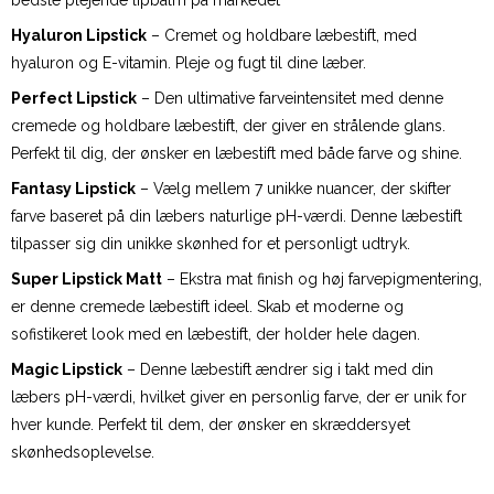
bedste plejende lipbalm på markedet
Hyaluron Lipstick
– Cremet og holdbare læbestift, med
hyaluron og E-vitamin. Pleje og fugt til dine læber.
Perfect Lipstick
– Den ultimative farveintensitet med denne
cremede og holdbare læbestift, der giver en strålende glans.
Perfekt til dig, der ønsker en læbestift med både farve og shine.
Fantasy Lipstick
– Vælg mellem 7 unikke nuancer, der skifter
farve baseret på din læbers naturlige pH-værdi. Denne læbestift
tilpasser sig din unikke skønhed for et personligt udtryk.
Super Lipstick Matt
– Ekstra mat finish og høj farvepigmentering,
er denne cremede læbestift ideel. Skab et moderne og
sofistikeret look med en læbestift, der holder hele dagen.
Magic Lipstick
– Denne læbestift ændrer sig i takt med din
læbers pH-værdi, hvilket giver en personlig farve, der er unik for
hver kunde. Perfekt til dem, der ønsker en skræddersyet
skønhedsoplevelse.