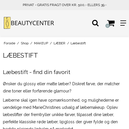
PRIVAT - GRATIS FRAGT OVER KR. 500,- ELLERS 39,-
0
Forside
/
Shop
/
MAKEUP
/
LÆBER
/
Læbestift
LÆBESTIFT
Læbestift - find din favorit
Ønsker du glossy eller matte læber? Diskret farve, der matcher
dine toner eller forførende glamour?
Læberne skal igen have opmærksomhed, og mulighederne er
uendelige med MarieChristines udvalg af læbemakeup. Oplev
læbestifter der fremtryller unikke farver, tilpasset dine læber,
perfekte klassiske røde læber, lipgloss der giver fylde og den