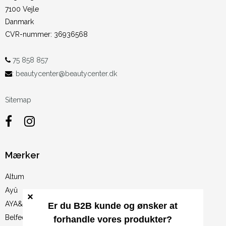
7100 Vejle
Danmark
CVR-nummer
:
36936568
75 858 857
:
beautycenter@beautycenter.dk
Sitemap
Mærker
Altum
Ayû
AYA&IDA
Belfeet & Walk