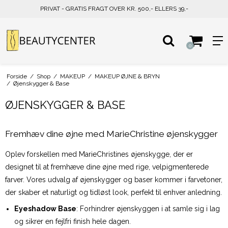
PRIVAT - GRATIS FRAGT OVER KR. 500,- ELLERS 39,-
0
Forside
/
Shop
/
MAKEUP
/
MAKEUP ØJNE & BRYN
/
Øjenskygger & Base
ØJENSKYGGER & BASE
Fremhæv dine øjne med MarieChristine øjenskygger
Oplev forskellen med MarieChristines øjenskygge, der er
designet til at fremhæve dine øjne med rige, velpigmenterede
farver. Vores udvalg af øjenskygger og baser kommer i farvetoner,
der skaber et naturligt og tidløst look, perfekt til enhver anledning.
Eyeshadow Base
: Forhindrer øjenskyggen i at samle sig i lag
og sikrer en fejlfri finish hele dagen.