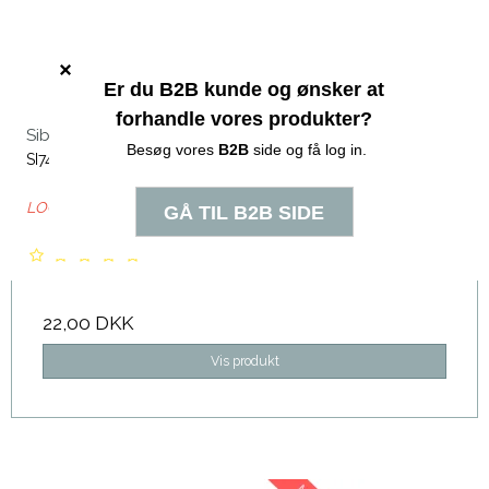
Sibel Choco - voks refill
SI7410171
LOG IN - KUN B2B SALG
22,00 DKK
Vis produkt