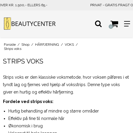
PRIVAT - GRATIS FRAGT OVER KR. 500,- ELLERS 39,-
0
Forside
/
Shop
/
HÅRFJERNING
/
VOKS
/
Strips voks
STRIPS VOKS
Strips voks er den klassiske voksmetode, hvor voksen påføres i et
tyndt lag og fjernes ved hjælp af voksstrips. Denne type voks
giver en hurtig og effektiv hårfjerning.
Fordele ved strips voks:
Hurtig behandling af mindre og større områder
Effektiv på fine til normale hår
Økonomisk i brug