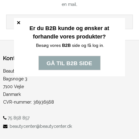
en mail
.
Ingen produkter fundet.
Kontakt
BeautyCenter ApS
Bagsnoge 3
7100 Vejle
Danmark
CVR-nummer
:
36936568
75 858 857
:
beautycenter@beautycenter.dk