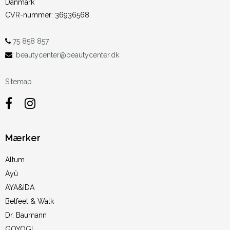
Danmark
CVR-nummer
:
36936568
75 858 857
:
beautycenter@beautycenter.dk
Sitemap
Mærker
Altum
Ayû
AYA&IDA
Belfeet & Walk
Dr. Baumann
GOYOGI