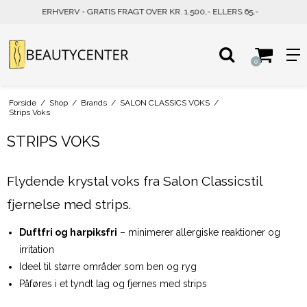
- ELLERS 65,-
PRIVAT - GRATIS FRAGT OVER KR. 500,- 
0
Forside
/
Shop
/
Brands
/
SALON CLASSICS VOKS
/
Strips Voks
STRIPS VOKS
Flydende krystal voks fra Salon Classicstil
fjernelse med strips.
Duftfri og harpiksfri
– minimerer allergiske reaktioner og
irritation
Ideel til større områder som ben og ryg
Påføres i et tyndt lag og fjernes med strips