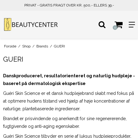
PRIVAT - GRATIS FRAGT OVER KR. 500,- ELLERS 39,-
0
Forside
/
Shop
/
Brands
/
GUERI
GUERI
Danskproduceret, resultatorienteret og naturlig hudpleje -
baseret på dermatologisk ekspertise
Guéri Skin Science er et dansk hudplejebrand skabt med fokus på
at optimere hudens tilstand ved hjælp af høje koncentrationer af
naturlige, plantebaserede ingredienser.
Brandet er prisvindende og anerkendt for sine regenererende,
fugtgivende og anti-aging egenskaber.
Guéri Skin Science tilbyder en serie af luksus hudplejeprodukter,