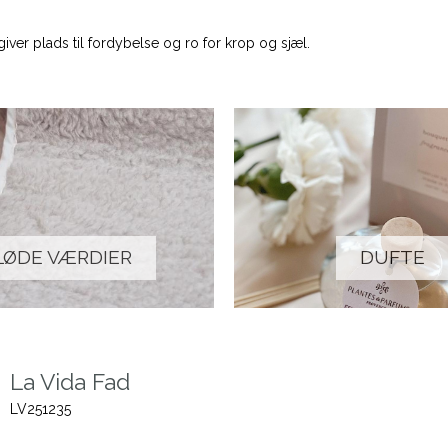
iver plads til fordybelse og ro for krop og sjæl.
LØDE VÆRDIER
DUFTE
La Vida Fad
LV251235