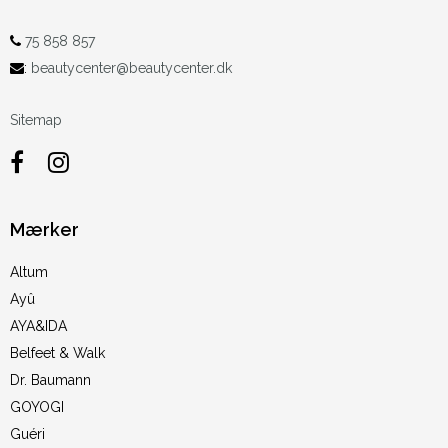
75 858 857
:
beautycenter@beautycenter.dk
Sitemap
Mærker
Altum
Ayû
AYA&IDA
Belfeet & Walk
Dr. Baumann
GOYOGI
Guéri