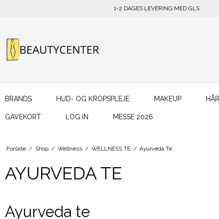
1-2 DAGES LEVERING MED GLS
BRANDS
HUD- OG KROPSPLEJE
MAKEUP
HÅR
GAVEKORT
LOG IN
MESSE 2026
Forside
/
Shop
/
Wellness
/
WELLNESS TE
/
Ayurveda Te
AYURVEDA TE
Ayurveda te