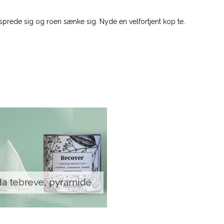
n sprede sig og roen sænke sig. Nyde en velfortjent kop te.
a tebreve, pyramide