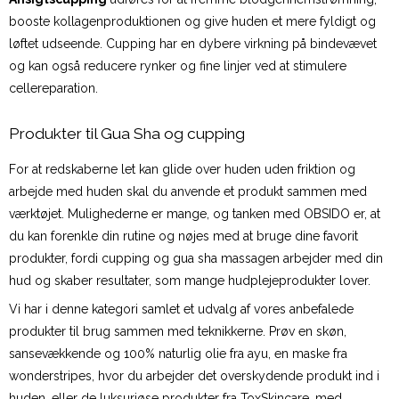
booste kollagenproduktionen og give huden et mere fyldigt og
løftet udseende. Cupping har en dybere virkning på bindevævet
og kan også reducere rynker og fine linjer ved at stimulere
cellereparation.
Produkter til Gua Sha og cupping
For at redskaberne let kan glide over huden uden friktion og
arbejde med huden skal du anvende et produkt sammen med
værktøjet. Mulighederne er mange, og tanken med OBSIDO er, at
du kan forenkle din rutine og nøjes med at bruge dine favorit
produkter, fordi cupping og gua sha massagen arbejder med din
hud og skaber resultater, som mange hudplejeprodukter lover.
Vi har i denne kategori samlet et udvalg af vores anbefalede
produkter til brug sammen med teknikkerne. Prøv en skøn,
sansevækkende og 100% naturlig olie fra ayu, en maske fra
wonderstripes, hvor du arbejder det overskydende produkt ind i
huden, eller de luksuriøse produkter fra ToxSkincare, med