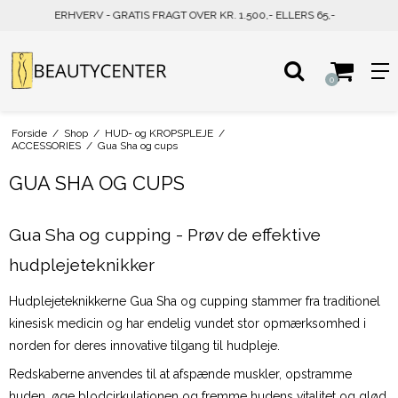
PRIVAT - GRATIS FRAGT OVER KR. 500,- ELLERS 39,-
0
Forside
/
Shop
/
HUD- og KROPSPLEJE
/
ACCESSORIES
/
Gua Sha og cups
GUA SHA OG CUPS
Gua Sha og cupping - Prøv de effektive
hudplejeteknikker
Hudplejeteknikkerne Gua Sha og cupping stammer fra traditionel
kinesisk medicin og har endelig vundet stor opmærksomhed i
norden for deres innovative tilgang til hudpleje.
Redskaberne anvendes til at afspænde muskler, opstramme
huden, øge blodcirkulationen og fremme hudens vitalitet og glød.