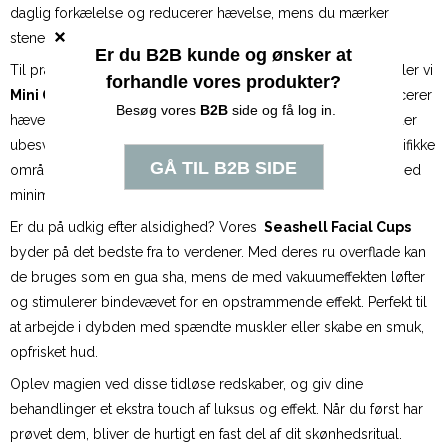
daglig forkælelse og reducerer hævelse, mens du mærker
stenens beroligende energi arbejde med din hud.
Til præcisionsarbejde og arbejde med synlige rynker anbefaler vi
Mini Gua Sha i stål
, der med sin kølende effekt hurtigt reducerer
hævelser, især omkring øjnene. Det ergonomiske design glider
ubesværet hen over huden og gør det nemt at målrette specifikke
områder – et must-have til dig, der ønsker maksimal effekt med
minimal indsats.
Er du på udkig efter alsidighed? Vores
Seashell Facial Cups
byder på det bedste fra to verdener. Med deres ru overflade kan
de bruges som en gua sha, mens de med vakuumeffekten løfter
og stimulerer bindevævet for en opstrammende effekt. Perfekt til
at arbejde i dybden med spændte muskler eller skabe en smuk,
opfrisket hud.
Oplev magien ved disse tidløse redskaber, og giv dine
behandlinger et ekstra touch af luksus og effekt. Når du først har
prøvet dem, bliver de hurtigt en fast del af dit skønhedsritual.