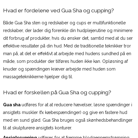
Hvad er fordelene ved Gua Sha og cupping?
Både Gua Sha sten og redskaber og cups er multifunktionelle
redskaber, der lader dig forenkle din hudplejerutine og minimere
dit forbrug af produkter, hvis du ønsker det, samtid med at du ser
effektive resultater på din hud. Med de traditionelle teknikker tror
man på, at det er effektivt at arbejde med hudens sundhed på en
måde, som produkter der tilføres huden ikke kan. Opløsning af
knuder og spændingen kræver arbejde med huden som
massageteknikkerne hjælper dig til.
Hvad er forskellen på Gua Sha og cupping?
Gua sha
udføres for at at reducere hævelser, løsne spændinger i
ansigtets muskler (fx kæbespændinger) og give en fastere hud
med en sund glød. Gua Sha bruges også skønhedsbehandlinger
til at skulpturere ansigtets konturer.
Ansigtscupping
udføres for at fremme blodgennemstrømning,