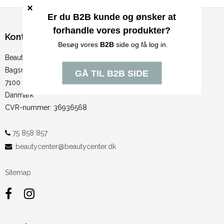
Kontakt
BeautyCenter ApS
Bagsnoge 3
7100 Vejle
Danmark
CVR-nummer
:
36936568
75 858 857
:
beautycenter@beautycenter.dk
Sitemap