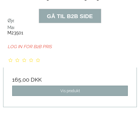
Øjenbrynspudder - Nr. 01 Anthrazit
Marie Christine
M23501
LOG IN FOR B2B PRIS
165,00 DKK
Vis produkt