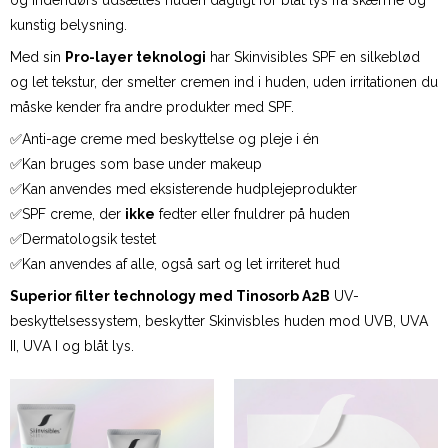
og indendørs udsættes huden dagligt for blåt lys fra skærme og
kunstig belysning.
Med sin
Pro-layer teknologi
har Skinvisibles SPF en silkeblød
og let tekstur, der smelter cremen ind i huden, uden irritationen du
måske kender fra andre produkter med SPF.
✅Anti-age creme med beskyttelse og pleje i én
✅Kan bruges som base under makeup
✅Kan anvendes med eksisterende hudplejeprodukter
✅SPF creme, der
ikke
fedter eller fnuldrer på huden
✅Dermatologsik testet
✅Kan anvendes af alle, også sart og let irriteret hud
Superior filter technology med Tinosorb A2B
UV-
beskyttelsessystem, beskytter Skinvisbles huden mod UVB, UVA
II, UVA I og blåt lys.