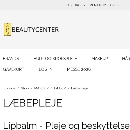
1-2 DAGES LEVERING MED GLS
BRANDS
HUD- OG KROPSPLEJE
MAKEUP
HÅR
GAVEKORT
LOG IN
MESSE 2026
Forside
/
Shop
/
MAKEUP
/
LÆBER
/
Læbepleje
LÆBEPLEJE
Lipbalm - Pleje og beskyttelse