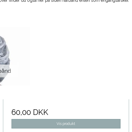
udover finder du også her på siden hårbånd enten som engangsartikel
bånd
60,00 DKK
Vis produkt