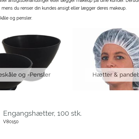
der laver ansigtsbehandlinger eller lægger makeup på dine kunder. Der
skal, mens du renser din kundes ansigt eller lægger deres makeup.
skåle og pensler.
skåle og -Pensler
Hætter & pande
Engangshætter, 100 stk.
V80150