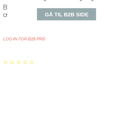
Bambus afvaskesvamp
CN413015
LOG IN FOR B2B PRIS