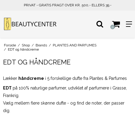
PRIVAT - GRATIS FRAGT OVER KR. 500,- ELLERS 39,-
0
Forside
/
Shop
/
Brands
/
PLANTES AND PARFUMES
/
EDT og håndcreme
EDT OG HÅNDCREME
Lækker
håndcreme
i 5 forskellige dufte fra Plantes & Parfumes
EDT
på 100% naturlige parfumer, udviklet af parfumere i Grasse,
Frankrig.
Vælg mellem flere skønne dufte - og find de noter, der passer
dig.