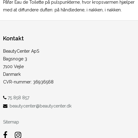
Påfør Eau de Toilette på pulspunkterne, hvor kropsvarmen hjælper
med at diffundere duften: på håndledene, i nakken, i nakken.
Kontakt
BeautyCenter ApS
Bagsnoge 3
7100 Vejle
Danmark
CVR-nummer
:
36936568
75 858 857
:
beautycenter@beautycenter.dk
Sitemap