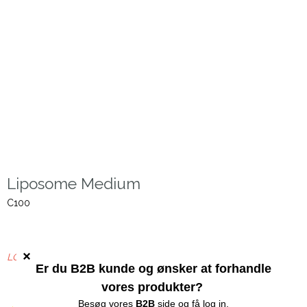
Liposome Medium
C100
LOG IN - KUN B2B SALG