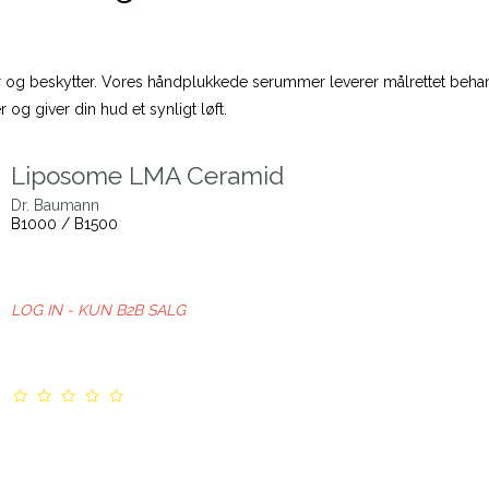
rer og beskytter. Vores håndplukkede serummer leverer målrettet beh
 og giver din hud et synligt løft.
Liposome LMA Ceramid
Dr. Baumann
B1000 / B1500
LOG IN - KUN B2B SALG