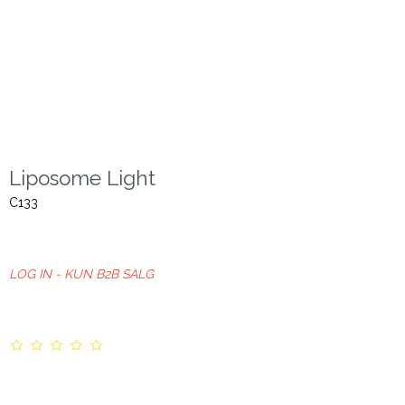
Liposome Light
C133
LOG IN - KUN B2B SALG