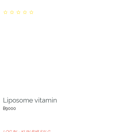
Liposome vitamin
B9000
LOG IN - KUN B2B SALG