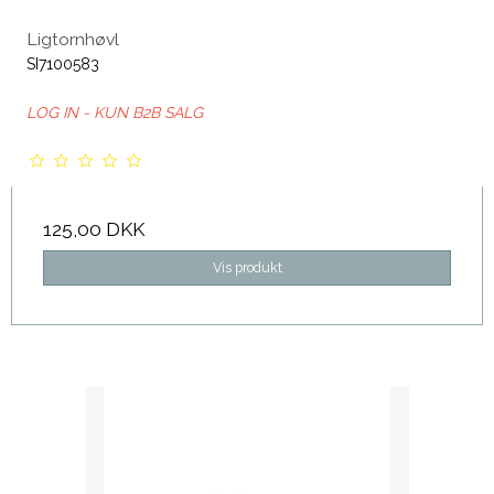
Ligtornhøvl
SI7100583
LOG IN - KUN B2B SALG
125,00 DKK
Vis produkt