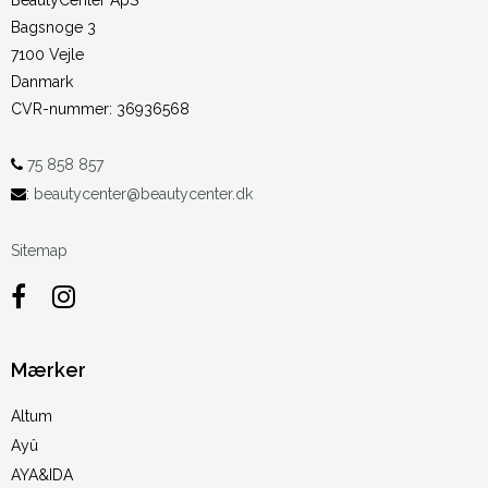
BeautyCenter ApS
Bagsnoge 3
7100 Vejle
Danmark
CVR-nummer
:
36936568
75 858 857
:
beautycenter@beautycenter.dk
Sitemap
Mærker
Altum
Ayû
AYA&IDA