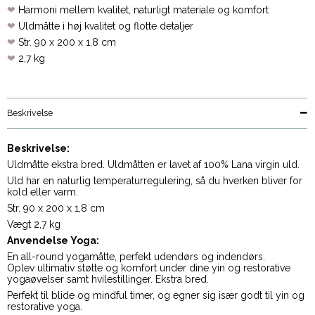
❤
Harmoni mellem kvalitet, naturligt materiale og komfort
❤
Uldmåtte i høj
kvalitet
og flotte detaljer
❤
Str. 90 x 200 x 1,8 cm
❤
2,7 kg
Beskrivelse
Beskrivelse:
Uldmåtte ekstra bred. Uldmåtten er lavet af 100% Lana virgin uld.
Uld har en naturlig temperaturregulering, så du hverken bliver for
kold eller varm.
Str. 90 x 200 x 1,8 cm
Vægt
2,7 kg
Anvendelse
Yoga:
En all-round yogamåtte, perfekt udendørs og indendørs.
Oplev ultimativ støtte og komfort under dine yin og restorative
yogaøvelser samt hvilestillinger. Ekstra bred.
Perfekt til blide og mindful timer, og egner sig især godt til yin og
restorative yoga.