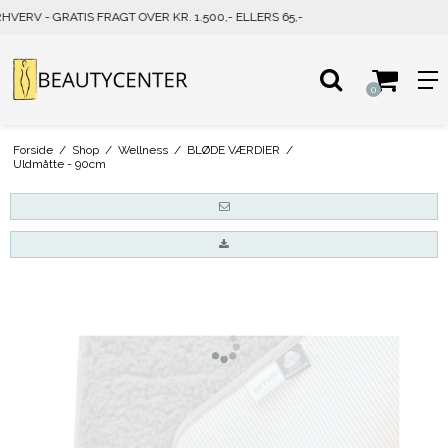
PRIVAT - GRATIS FRAGT OVER KR. 500,- ELLERS 39,-
0
Forside
/
Shop
/
Wellness
/
BLØDE VÆRDIER
/
Uldmåtte - 90cm