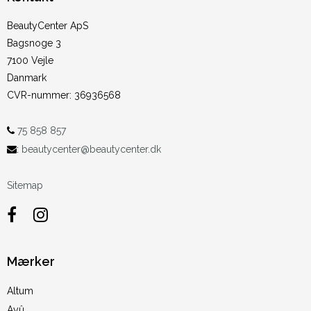
BeautyCenter ApS
Bagsnoge 3
7100 Vejle
Danmark
CVR-nummer
:
36936568
75 858 857
:
beautycenter@beautycenter.dk
Sitemap
Mærker
Altum
Ayû