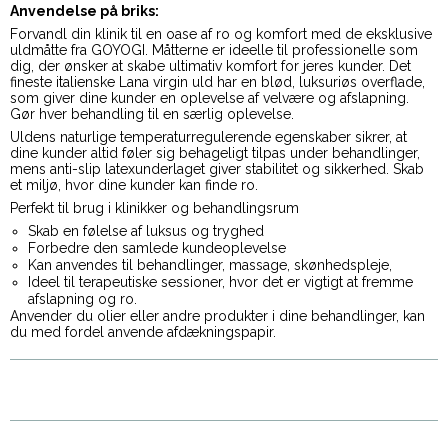
Anvendelse på briks:
Forvandl din klinik til en oase af ro og komfort med de eksklusive
uldmåtte fra GOYOGI. Måtterne er ideelle til professionelle som
dig, der ønsker at skabe ultimativ komfort for jeres kunder. Det
fineste italienske Lana virgin uld har en blød, luksuriøs overflade,
som giver dine kunder en oplevelse af velvære og afslapning.
Gør hver behandling til en særlig oplevelse.
Uldens naturlige temperaturregulerende egenskaber sikrer, at
dine kunder altid føler sig behageligt tilpas under behandlinger,
mens anti-slip latexunderlaget giver stabilitet og sikkerhed. Skab
et miljø, hvor dine kunder kan finde ro.
Perfekt til brug i klinikker og behandlingsrum
Skab en følelse af luksus og tryghed
Forbedre den samlede kundeoplevelse
Kan anvendes til behandlinger, massage, skønhedspleje,
Ideel til terapeutiske sessioner, hvor det er vigtigt at fremme
afslapning og ro.
Anvender du olier eller andre produkter i dine behandlinger, kan
du med fordel anvende afdækningspapir.