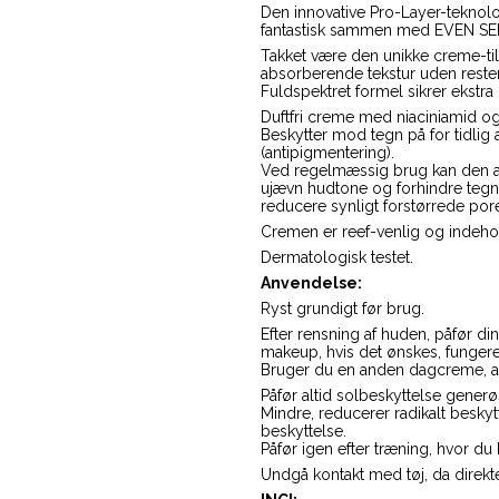
Den innovative Pro-Layer-teknolog
fantastisk sammen med EVEN SE
Takket være den unikke creme-til
absorberende tekstur uden rester
Fuldspektret formel sikrer ekstra
Duftfri creme med niaciniamid og
Beskytter mod tegn på for tidlig 
(antipigmentering).
Ved regelmæssig brug kan den akt
ujævn hudtone og forhindre tegn
reducere synligt forstørrede pore
Cremen er reef-venlig og indeho
Dermatologisk testet.
Anvendelse:
Ryst grundigt før brug.
Efter rensning af huden, påfør 
makeup, hvis det ønskes, funger
Bruger du en anden dagcreme, a
Påfør altid solbeskyttelse generøs
Mindre, reducerer radikalt beskyt
beskyttelse.
Påfør igen efter træning, hvor du
Undgå kontakt med tøj, da direkt