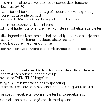
i sikrer, at tidligere anvendte hudplejeprodukter, fungerer
NSE Fluid SPF50.
-vand-formel forvandler den sig på huden til en vandig, hurtigt
 og er fugtgivende og blid.
 bred UVB, UVA II, UVA I og beskyttelse mod blåt lys.
 det reneste schweizisk alpint vand.
aldring af huden og forhindrer fremkomsten af solrelaterede pletter
ive ingrediens Niacinamid af høj kvalitet hjælpe med at udjævne
 på hyperpigmentering, blødgøre pletter og acne,
r og blødgøre fine linjer og rynker.
lder hverken avobenzone eller oxybenzone eller octinoxate.
din serum og fortsæt med EVEN SENSE som pleje. Påfør derefter
er perfekt som primer under make-up.
nvend da EVEN SENSE bagefter.
t, 15 til 30 minutter før solens eksponering.
telseseffekten.Selv solbeskyttelse med høj SPF giver ikke fuld
 har svedt meget, efter svømning eller håndklædetørring.
e kontakt kan plette. Undgå kontakt med øjnene.