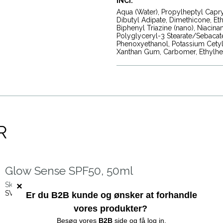
INCI:
Aqua (Water), Propylheptyl Capr
Dibutyl Adipate, Dimethicone, Eth
Biphenyl Triazine (nano), Niacin
Polyglyceryl-3 Stearate/Sebacate
Phenoxyethanol, Potassium Cety
Xanthan Gum, Carbomer, Ethylhe
R
Glow Sense SPF50, 50ml
Skinvisibles
SV49328