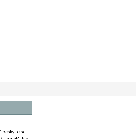
V-beskyttelse
 I og blåt lys