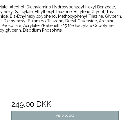
ylate, Alcohol, Diethylamino Hydroxybenzoyl Hexyl Benzoate,
ylhexyl Salicylate, Ethylhexyl Triazone, Butylene Glycol, Tris-
amide, Bis-Ethylhexyloxyphenol Methoxyphenyl Triazine, Glycerin,
, Diethylhexyl Butamido Triazone, Decyl Glucoside, Arginine,
l Phosphate, Acrylates/Beheneth-25 Methacrylate Copolymer,
xylglycerin, Disodium Phosphate.
249,00 DKK
Vis produkt