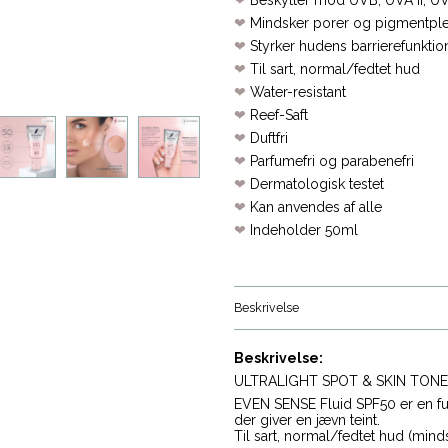
❤
Mindsker porer og pigmentple
❤
Styrker hudens barrierefunkt
❤
Til sart, normal/fedtet hud
❤
Water-resistant
❤
Reef-Saft
❤
Duftfri
❤
Parfumefri og parabenefri
❤
Dermatologisk testet
❤
Kan anvendes af alle
❤
Indeholder 50ml
Beskrivelse
Beskrivelse:
ULTRALIGHT SPOT & SKIN TONE
EVEN SENSE Fluid SPF50 er en fu
der giver en jævn teint.
Til sart, normal/fedtet hud (mind