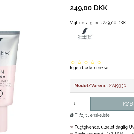
249,00 DKK
Vejl. udsalgspris 249,00 DKK
Ingen bedømmelse
Model/Varenr.:
SV49330
KØB
Tilføj til ønskeliste
❤
Fugtgivende, ultralet daglig U
❤
Beskytter mod UVB, UVA II, UVA